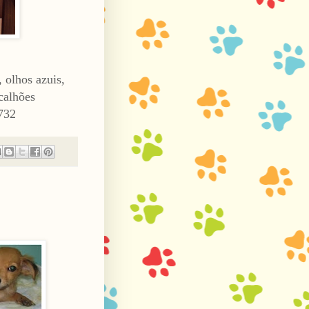
 olhos azuis,
calhões
732