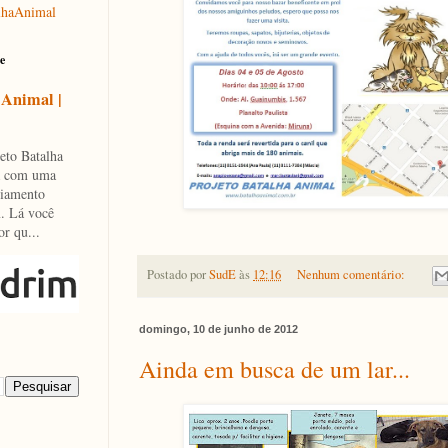
lhaAnimal
e
 Animal |
eto Batalha
a com uma
ciamento
. Lá você
or qu...
Postado por
SudE
às
12:16
Nenhum comentário:
domingo, 10 de junho de 2012
Ainda em busca de um lar...