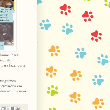
 Animal para
a, estão
 para fazer parte
onseguimos
nteressados em
almente fica mais