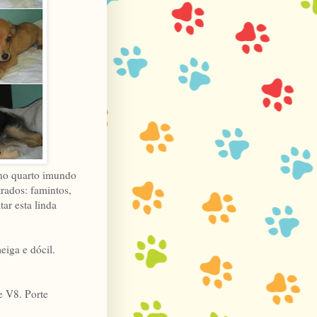
 no quarto imundo
rados: famintos,
ar esta linda
iga e dócil.
e V8. Porte